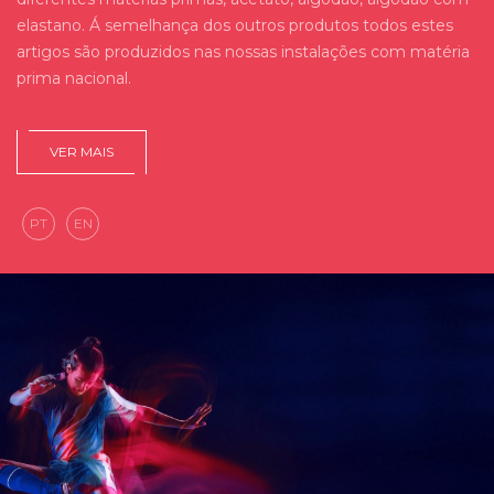
elastano. Á semelhança dos outros produtos todos estes
artigos são produzidos nas nossas instalações com matéria
prima nacional.
VER MAIS
PT
EN