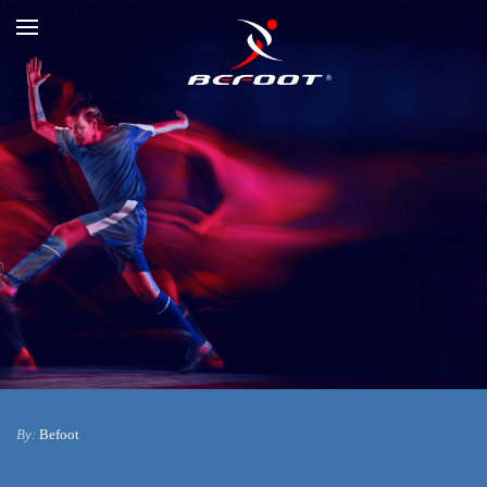
By:
Befoot